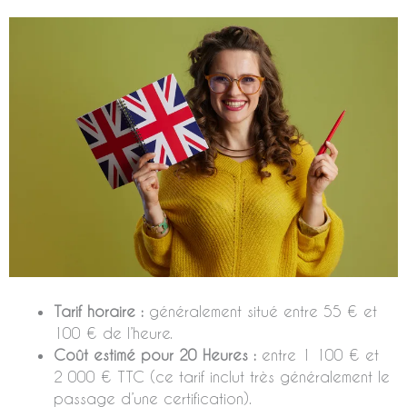
Tarif horaire :
généralement situé entre 55 € et
100 € de l’heure.
Coût estimé pour 20 Heures :
entre 1 100 € et
2 000 € TTC (ce tarif inclut très généralement le
passage d’une certification).