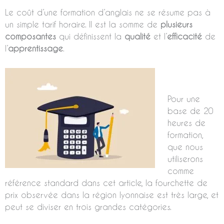
Le coût d’une formation d’anglais ne se résume pas à
un simple tarif horaire. Il est la somme de
plusieurs
composantes
qui définissent la
qualité
et l’
efficacité
de
l’
apprentissage
.
Pour une
base de 20
heures de
formation,
que nous
utiliserons
comme
référence standard dans cet article, la fourchette de
prix observée dans la région lyonnaise est très large, et
peut se diviser en trois grandes catégories.