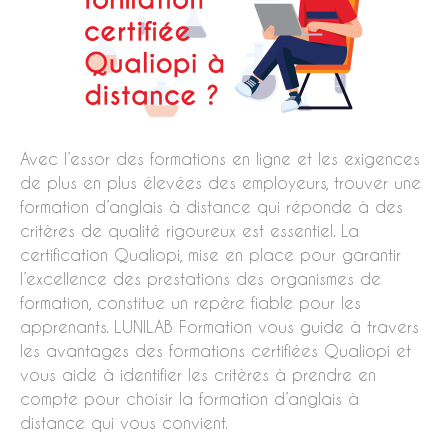
Avec l’essor des formations en ligne et les exigences
de plus en plus élevées des employeurs, trouver une
formation d’anglais à distance qui réponde à des
critères de qualité rigoureux est essentiel. La
certification Qualiopi, mise en place pour garantir
l’excellence des prestations des organismes de
formation, constitue un repère fiable pour les
apprenants. LUNILAB Formation vous guide à travers
les avantages des formations certifiées Qualiopi et
vous aide à identifier les critères à prendre en
compte pour choisir la formation d’anglais à
distance qui vous convient.