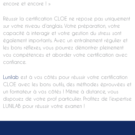
encore et encore ! »
Réussir la certification CLOE ne repose pas uniquement
sur votre niveau d’anglais. Votre préparation, votre
capacité à interagir et votre gestion du stress sont
également importants. Avec un entraînement régulier et
les bons réflexes, vous pourrez démontrer pleinement
vos compétences et aborder votre certification avec
confiance.
Lunilab
est à vos côtés pour réussir votre certification
CLOE avec les bons outils, des méthodes éprouvées et
un formateur à vos côtés ! Même à distance, vous
disposez de votre prof particulier. Profitez de l’expertise
LUNILAB pour réussir votre examen !