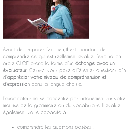
Avant de préparer l’examen, il est important de
comprendre ce qui est réellement évalué. L’évaluation
orale CLOE prend la forme d’un
échange avec un
évaluateur
. Celui-ci vous pose différentes questions afin
d’
apprécier votre niveau de compréhension et
d’expression
dans la langue choisie.
L’examinateur ne se concentre pas uniquement sur votre
maîtrise de la grammaire ou du vocabulaire. Il évalue
également votre capacité à :
comprendre les questions posées ;