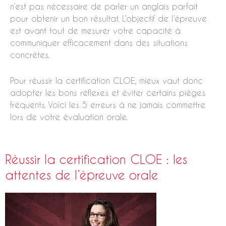
n’est pas nécessaire de parler un anglais parfait
pour obtenir un bon résultat. L’objectif de l’épreuve
est avant tout de mesurer votre capacité à
communiquer efficacement dans des situations
concrètes.
Pour réussir la certification CLOE, mieux vaut donc
adopter les bons réflexes et éviter certains pièges
fréquents. Voici les 5 erreurs à ne jamais commettre
lors de votre évaluation orale.
Réussir la certification CLOE : les
attentes de l’épreuve orale