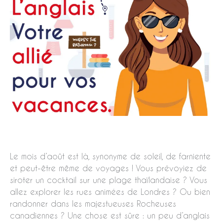
Le mois d’août est là, synonyme de soleil, de farniente
et peut-être même de voyages ! Vous prévoyiez de
siroter un cocktail sur une plage thaïlandaise ? Vous
allez explorer les rues animées de Londres ? Ou bien
randonner dans les majestueuses Rocheuses
canadiennes ? Une chose est sûre : un peu d’anglais