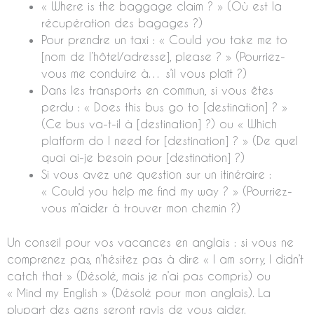
« Where is the baggage claim ? » (Où est la
récupération des bagages ?)
Pour prendre un taxi : « Could you take me to
[nom de l’hôtel/adresse], please ? » (Pourriez-
vous me conduire à… s’il vous plaît ?)
Dans les transports en commun, si vous êtes
perdu : « Does this bus go to [destination] ? »
(Ce bus va-t-il à [destination] ?) ou « Which
platform do I need for [destination] ? » (De quel
quai ai-je besoin pour [destination] ?)
Si vous avez une question sur un itinéraire :
« Could you help me find my way ? » (Pourriez-
vous m’aider à trouver mon chemin ?)
Un conseil pour vos vacances en anglais : si vous ne
comprenez pas, n’hésitez pas à dire « I am sorry, I didn’t
catch that » (Désolé, mais je n’ai pas compris) ou
« Mind my English » (Désolé pour mon anglais). La
plupart des gens seront ravis de vous aider.