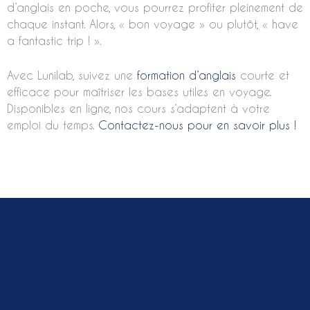
d’anglais en poche, vous pourrez profiter pleinement de
chaque instant. Alors, « bon voyage » ou plutôt, « have
a fantastic trip ! ».
Avec Lunilab, suivez une
formation d’anglais
courte et
efficace pour maîtriser les bases utiles en voyage.
Disponibles en ligne, nos cours s’adaptent à votre
emploi du temps.
Contactez-nous pour en savoir plus !