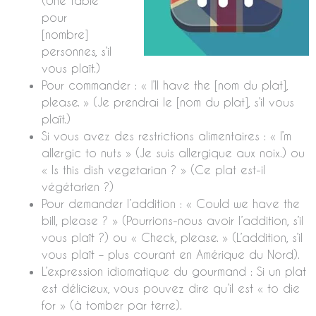
(Une table
pour
[nombre]
personnes, s’il
vous plaît.)
Pour commander : « I’ll have the [nom du plat],
please. » (Je prendrai le [nom du plat], s’il vous
plaît.)
Si vous avez des restrictions alimentaires : « I’m
allergic to nuts » (Je suis allergique aux noix.) ou
« Is this dish vegetarian ? » (Ce plat est-il
végétarien ?)
Pour demander l’addition : « Could we have the
bill, please ? » (Pourrions-nous avoir l’addition, s’il
vous plaît ?) ou « Check, please. » (L’addition, s’il
vous plaît – plus courant en Amérique du Nord).
L’expression idiomatique du gourmand : Si un plat
est délicieux, vous pouvez dire qu’il est « to die
for » (à tomber par terre).