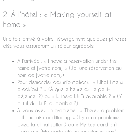
2. À l’hôtel : « Making yourself at
home »
Une fois arrivé à votre hébergement, quelques phrases
clés vous assureront un séjour agréable.
À l’arrivée : « I have a reservation under the
name of [votre nom]. » (J’ai une réservation au
nom de [votre nom].)
Pour demander des informations : « What time is
breakfast ? » (À quelle heure est le petit-
déjeuner ?) ou « Is there Wi-Fi available ? » (Y
a-t-il du Wi-Fi disponible ?)
Si vous avez un problème : « There’s a problem
with the air conditioning. » (Il y a un problème
avec la climatisation.) ou « My key card isn’t
working. » (Ma carte-clé ne fonctionne pas.)